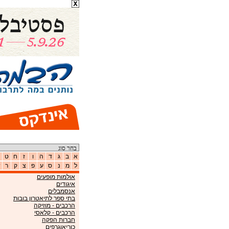
א
ב
ג
ד
ה
ו
ז
ח
ט
ל
מ
נ
ס
ע
פ
צ
ק
ר
ש
אולמות מופעים
איגודים
אנסמבלים
בתי ספר לתיאטרון בובות
הרכבים - מוזיקה
הרכבים - קלאסי
חברות הפקה
כוריאוגרפים