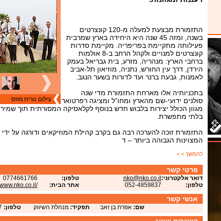
התזמורת מבצעת למעלה מ-120 קונצרטים
בשנה, ומזה 45 שנה היא היחידה בארץ שמרבית
פעילותה מתקיימת בפריפריה. מקיימת סדרות
קונצרטים למנויים ולקהל הרחב ב-8 אולמות
ברחבי הארץ: מנהריה, מזרע, בית גבריאל בעמק
הירדן, דרך עין החורש, נתניה, מוזיאון תל-אביב
לאמנות, גבעת ברנר ועד לדורות בשער הנגב.
בתכניותיה אלו מארחת התזמורת מדי שנה
צילום נורית מוזס
סולנים ידועי-שם מהארץ ומחו”ל ומציגה רפרטואר
מגוון הכולל יצירות בלבוש חדש בנוסף לקלאסיקה המסורתית תוך שמירה ע
בלתי מתפשרת.
התזמורת זוכה להערכה רבה גם בקרב קהילת המוזיקאים ודורגה על ידי
המצוינות הגבוהה ביותר – ד
להמשך > >
פרטי קשר
דואר אלקטרוני:
nko@nko.co.il
טלפון:
0774661766
טלפון:
052-4859837
אתר הבית:
//www.nko.co.il/
אנשי קשר
שם:
אפרת בן זאב
תפקיד:
מנהלת השיווק
טלפון:
7