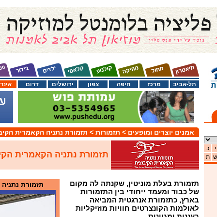
תל-אביב
מרכז
חיפה
צפון
ירושלים
דרום
אינד
אמנים יוצרים ומופעים
> תזמורות
> תזמורת נתניה הקאמרית הקיב
י
כ
תזמורת נתניה הקאמרית הקי
ת
תזמורת בעלת מוניטין, שקנתה לה מקום
תזמורת נתניה 
של כבוד ומעמד ייחודי בין התזמורות
בארץ, כתזמורת אנרגטית המביאה
לאולמות הקונצרטים חוויות מוזיקליות
רעננות ומגוונות.