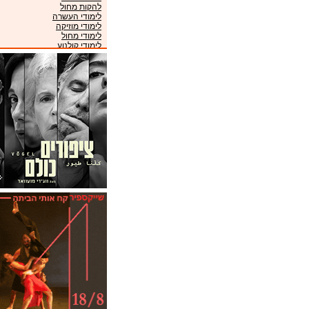
להקות מחול
לימודי העשרה
לימודי מוזיקה
לימודי מחול
לימודי קולנוע
לימודי תיאטרון
מוזיאונים
מועדונים
מקהלות
מרכזי מוזיקה
ניהול אמנים
סינמטקים
פסטיבלים
קונסרבטוריונים
תזמורות
תיאטראות
תיאטרוני ילדים