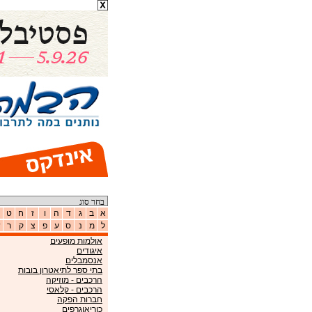
א
ב
ג
ד
ה
ו
ז
ח
ט
ל
מ
נ
ס
ע
פ
צ
ק
ר
ש
אולמות מופעים
איגודים
אנסמבלים
בתי ספר לתיאטרון בובות
הרכבים - מוזיקה
הרכבים - קלאסי
חברות הפקה
כוריאוגרפים