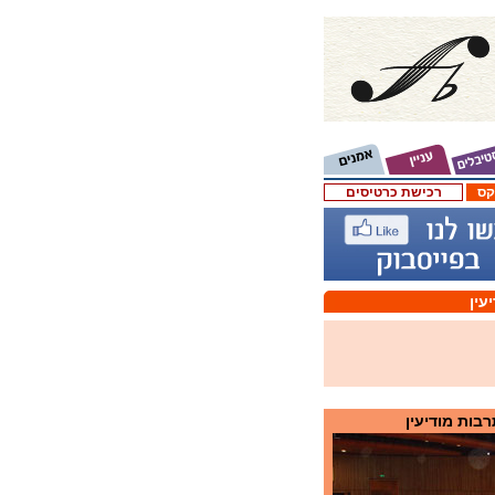
קס
רכישת כרטיסים
עין
בות מודיעין