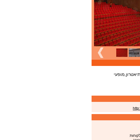
תיאטרון,מופעי
http
קוחות