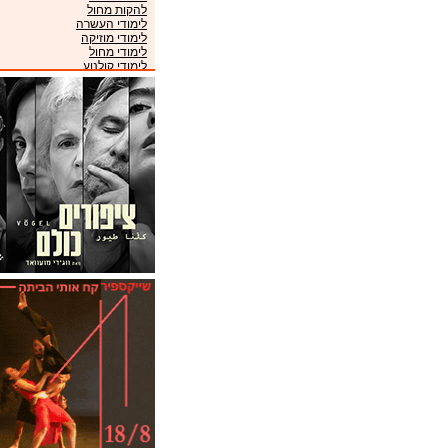
להקות מחול
לימודי העשרה
לימודי מוזיקה
לימודי מחול
לימודי קולנוע
לימודי תיאטרון
מוזיאונים
מועדונים
מקהלות
מרכזי מוזיקה
ניהול אמנים
סינמטקים
פסטיבלים
קונסרבטוריונים
תזמורות
תיאטראות
תיאטרוני ילדים