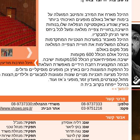
ההיכל מארח את המירב והמיטב המועלה על
בימות ישראל באולם מופעים האיכותי ביותר
בארץ,שנודע באקוסטיקה הנפלאה שלו,בנוחות
הישיבה,בחוויית צפייה מולאה ומעל לכל ביחס
אישי הניתן למבקריו.
ההיכל מאובזר במערכות הטכניות המתקדמות
בעולם המשלימות את חוויית הצפייה המולאה
מכל מקום באולם.
בהיכל אולם הכולל 600 מקומות
ישיבה.ואמפיתיאטרון הכולל 150מקומות ישיבה.
היכל התרבות מודיעין
הבמה המקצועית רחבת הידיים מאפשרת העלאת
כל ההפקות המוצגות כיום בארץ וכן מופעים מוסיקליים גדולים.
ההיכל מציעה תוכניות מנויים שונות ומגוונות למבוגרים ולילדים,הצגות 
מחול,קונצרטים,מועדון זמר,מופעי ג`אז ועוד.
בהיכל ייפתח בקרוב בית ה
להמשך > >
פרטי קשר
טלפון:
08-9737333
משרדי ההנהלה:
08-9737330
פקס:
03-9751216
אתר הבית:
://www.shows.org.il/
אנשי קשר
שם:
דליה אוסידון
תפקיד:
מנכ"ל
שם:
בוקי ליאור
תפקיד:
מנהל טכני
שם:
נגה תדהר
תפקיד:
מנהלת משרד
שם:
קרן לוינגר
תפקיד:
מנהלת שירות ל