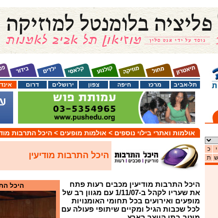
תל-אביב
מרכז
חיפה
צפון
ירושלים
דרום
אינד
אולמות ואתרי בילוי נוספים
> אולמות מופעים
> היכל התרבות מודי
י
כ
היכל התרבות מודיעין
ת
היכל התרבות מודיעין מכבים רעות פתח
היכל התר
את שעריו לקהל ב-1/11/07 עם מגוון רב של
מופעים ואירועים בכל תחומי האומנויות
לכל שכבות הגיל ומקיים שיתופי פעולה עם
מיטב בתי היוצר בארץ.