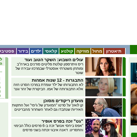
תיאטרון
מחול
מוזיקה
קולנוע
קלאסי
ילדים
בידור
פסטיבל
עולים השבוע: השקר הטוב ועוד
לו
הא
ריס וויתרספון קולטת פליטים סודנים בארה"ב
ומותחן משטרתי אוסטרלי שבמרכזו עבירה של
שוטר
2
התבגרות - 12 שנות אמהות
9
לא התבגרותו של ילד עומדת במרכז הסרט הזה
6
אלא התבגרותה של אמו. הביקורת של זהר וגנר
3
0
מועדון ריקודים מסוכן
קן לואץ' על סרטו "המועדון של ג'ימי" ועל התקוות
האיריות שנתבדו גם לאחר השחרור מהבריטים
"גט" זכה בפרס אופיר
"אפס ביחסי אנוש" זכה ב-6 פרסים כולל הבימוי
והתסריט. דאנה איבגי זכתה בשני פרסים