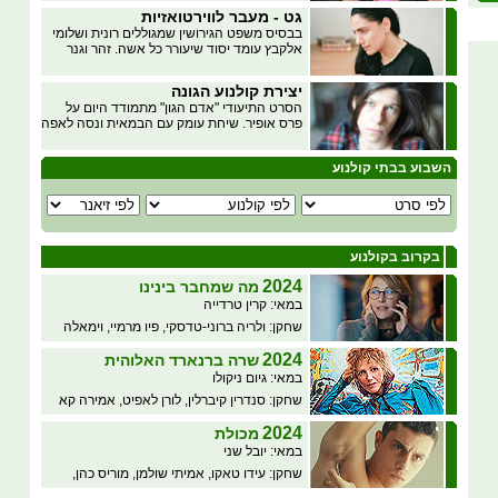
גט - מעבר לווירטואזיות
בבסיס משפט הגירושין שמגוללים רונית ושלומי
אלקבץ עומד יסוד שיעורר כל אשה. זהר וגנר
יצירת קולנוע הגונה
הסרט התיעודי "אדם הגון" מתמודד היום על
פרס אופיר. שיחת עומק עם הבמאית ונסה לאפה
השבוע בבתי קולנוע
בקרוב בקולנוע
2024
מה שמחבר בינינו
במאי: קרין טרדייה
שחקן: ולריה ברוני-טדסקי, פיו מרמיי, וימאלה
2024
שרה ברנארד האלוהית
במאי: גיום ניקולו
שחקן: סנדרין קיברלין, לורן לאפיט, אמירה קא
2024
מכולת
במאי: יובל שני
שחקן: עידו טאקו, אמיתי שולמן, מוריס כהן,