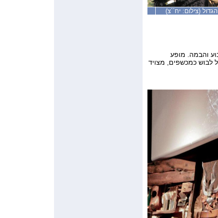
דול (צילום: יח``צ)
וע והבמה. מופע
 לבוש כמכשפים, מצויד