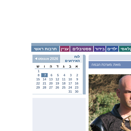
לאסי
ילדים
בידור
פסטיבלים
עניין
תרבות ראשי
לוח
2026 אוגוסט
האירועים
מאת: מערכת הבמה
א
ב
ג
ד
ה
ו
ש
1
8
7
6
5
4
3
2
15
14
13
12
11
10
9
22
21
20
19
18
17
16
29
28
27
26
25
24
23
31
30