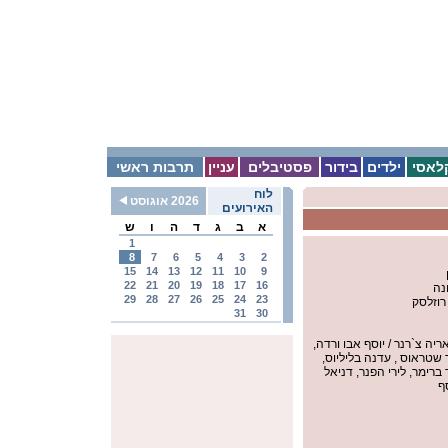
לאסי
ילדים
בידור
פסטיבלים
עניין
תרבות ראשי
לוח
2026 אוגוסט
האירועים
א
ב
ג
ד
ה
ו
ש
1
8
7
6
5
4
3
2
15
14
13
12
11
10
9
22
21
20
19
18
17
16
ונה
29
28
27
26
25
24
23
 רוזלסק
31
30
אריה צ`רנר / יוסף אבו ורדה,
ר שטראוס , עדנה בליליוס,
ברימר, לירי הפנר, דניאל
סף