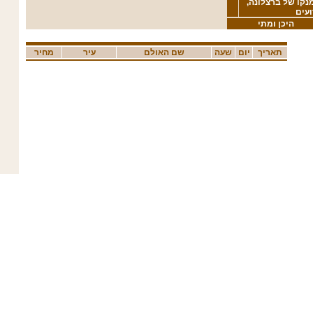
מנקו של ברצלונה,
עים
היכן ומתי
תאריך
יום
שעה
שם האולם
עיר
מחיר