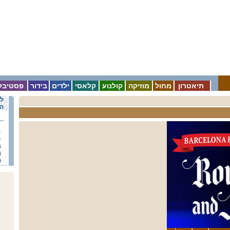
תיאטרון
מחול
מוזיקה
קולנוע
קלאסי
ילדים
בידור
פסטיבל
לו
הא
2
9
6
3
0