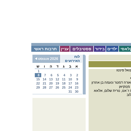
לאסי
ילדים
בידור
פסטיבלים
עניין
תרבות ראשי
לוח
2026 אוגוסט
האירועים
א
ב
ג
ד
ה
ו
ש
ואל פינטו
1
8
7
6
5
4
3
2
15
14
13
12
11
10
9
אורה דמטר ונעמה בן אהרון
22
21
20
19
18
17
16
מנוקיאן
29
28
27
26
25
24
23
 ז`אנו, נורית שלום, אלאא
31
30
וב