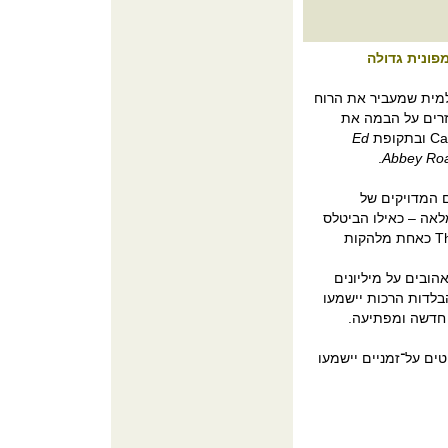
למית שמעביר את הרוח
זרים על הבמה את
Ed
.
Abbey Ro
Ludwig, Rickenbacker,), השחזורים המדויקים של
לאה – כאילו הביטלס
הכתיר את The Bestbeat כאחת מלהקות
הובים על מיליונים
בלדות הרכות יישמעו
 חדשה ומפתיעה.
ים על־זמניים יישמעו