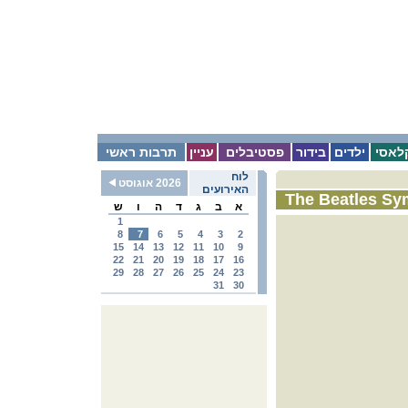
לאסי
ילדים
בידור
פסטיבלים
עניין
תרבות ראשי
לוח
2026 אוגוסט
האירועים
The Beatles S
א
ב
ג
ד
ה
ו
ש
1
8
7
6
5
4
3
2
15
14
13
12
11
10
9
22
21
20
19
18
17
16
29
28
27
26
25
24
23
31
30