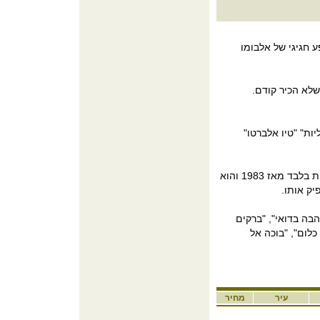
 חגיגי של אלבומו
שלא הכיר קודם.
ות" "טיו אלברטו"
במופע בהיכל התרבות חוזר דויד ברוזה לאלבום המיתולוגי בפעם השלישית בלבד מאז 1983 והוא
יק אותו.
בה בדואי", "ברקים
כלום", "בוכה אל
עיר
מחיר