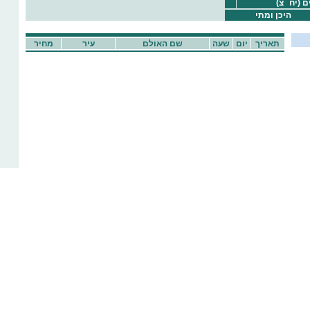
 (יח``צ)
היכן ומתי
תאריך
יום
שעה
שם האולם
עיר
מחיר