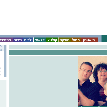
תיאטרון
מחול
מוזיקה
קולנוע
קלאסי
ילדים
בידור
פסטיבל
לו
הא
2
9
6
3
0