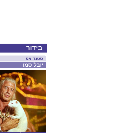
בידור
סטנד-אפ
יובל סמו