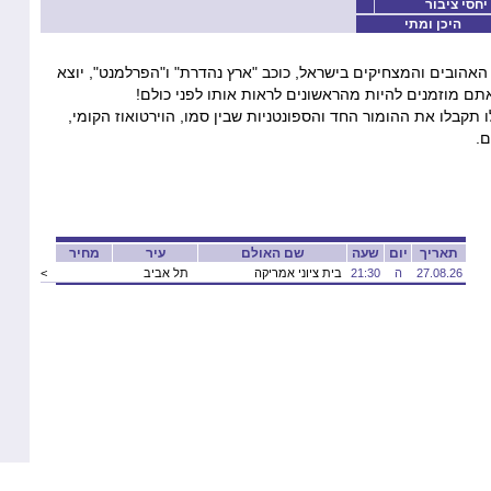
יחסי ציבור
היכן ומתי
האהובים והמצחיקים בישראל, כוכב "ארץ נהדרת" ו"הפרלמנט", יוצא
תם מוזמנים להיות מהראשונים לראות אותו לפני כולם!
תקבלו את ההומור החד והספונטניות שבין סמו, הוירטואוז הקומי,
ם.
תאריך
יום
שעה
שם האולם
עיר
מחיר
27.08.26
ה
21:30
בית ציוני אמריקה
תל אביב
<