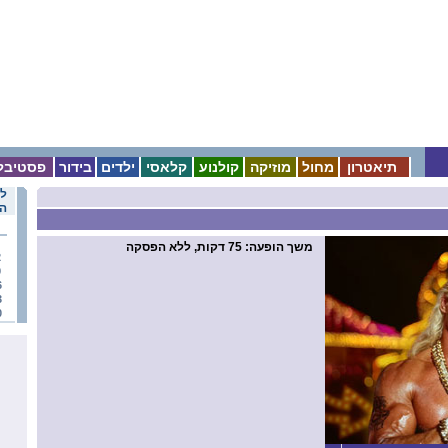
תיאטרון
מחול
מוזיקה
קולנוע
קלאסי
ילדים
בידור
פסטיבל
לו
הא
משך הופעה
: 75 דקות, ללא הפסקה
2
9
6
3
0