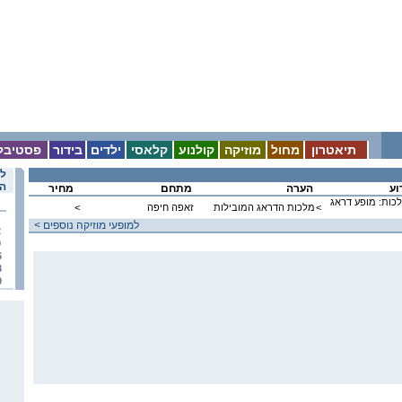
תיאטרון
מחול
מוזיקה
קולנוע
קלאסי
ילדים
בידור
פסטיבל
לו
הא
וע
הערה
מתחם
מחיר
ות: מופע דראג
<
מלכות הדראג המובילות
זאפה חיפה
<
< למופעי מוזיקה נוספים
2
9
6
3
0