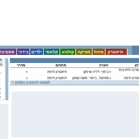
תיאטרון
מחול
מוזיקה
קולנוע
קלאסי
ילדים
בידור
פסטיבל
לו
הא
וע
הערה
מתחם
מחיר
מרכז לתרבות
<
בימוי: דליה שימקו
תיאטרון חיפה
<
אטרון חיפה
<
מחזמר, בימוי: משה קפטן
תיאטרון חיפה
<
2
< למופעי תיאטרון נוספים
9
6
3
0