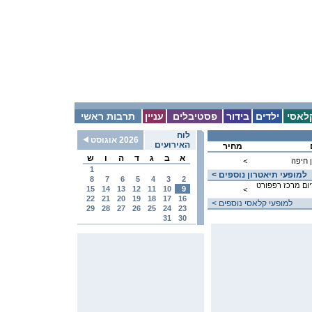
לאסי
ילדים
בידור
פסטיבלים
עניין
תרבות ראשי
לוח
2026 אוגוסט
האירועים
מחיר
א
ב
ג
ד
ה
ו
ש
 חיפה
<
1
< למופעי תיאטרון נוספים
8
7
6
5
4
3
2
יום מרכז רפפורט
15
14
13
12
11
10
9
<
22
21
20
19
18
17
16
< למופעי קלאסי נוספים
29
28
27
26
25
24
23
31
30