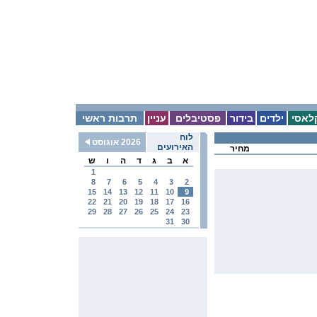
לאסי
ילדים
בידור
פסטיבלים
עניין
תרבות ראשי
לוח
2026 אוגוסט
האירועים
מחיר
א
ב
ג
ד
ה
ו
ש
1
8
7
6
5
4
3
2
15
14
13
12
11
10
9
22
21
20
19
18
17
16
29
28
27
26
25
24
23
31
30