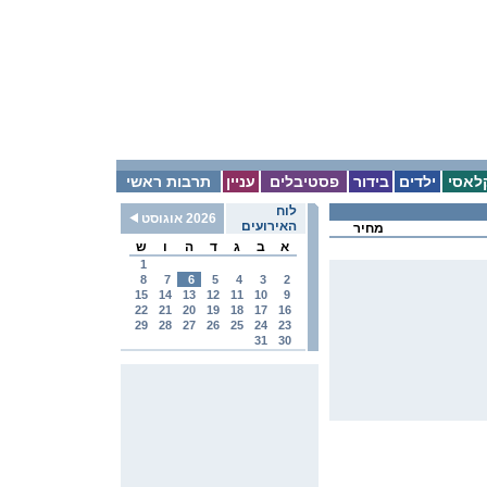
לאסי
ילדים
בידור
פסטיבלים
עניין
תרבות ראשי
לוח
2026 אוגוסט
האירועים
מחיר
א
ב
ג
ד
ה
ו
ש
1
8
7
6
5
4
3
2
15
14
13
12
11
10
9
22
21
20
19
18
17
16
29
28
27
26
25
24
23
31
30