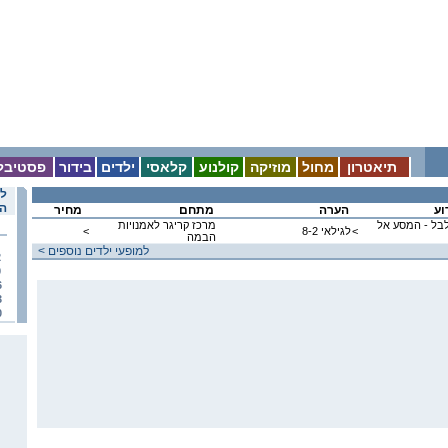
תיאטרון
מחול
מוזיקה
קולנוע
קלאסי
ילדים
בידור
פסטיבל
לו
הא
וע
הערה
מתחם
מחיר
לבל - המסע אל
מרכז קריגר לאמנויות
<
לגילאי 8-2
<
הבמה
< למופעי ילדים נוספים
2
9
6
3
0