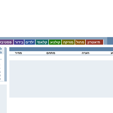
תיאטרון
מחול
מוזיקה
קולנוע
קלאסי
ילדים
בידור
פסטיבל
לו
הא
ע
הערה
מתחם
מחיר
2
9
6
3
0