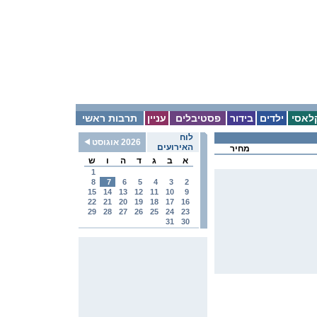
לאסי
ילדים
בידור
פסטיבלים
עניין
תרבות ראשי
לוח
2026 אוגוסט
האירועים
מחיר
א
ב
ג
ד
ה
ו
ש
1
8
7
6
5
4
3
2
15
14
13
12
11
10
9
22
21
20
19
18
17
16
29
28
27
26
25
24
23
31
30