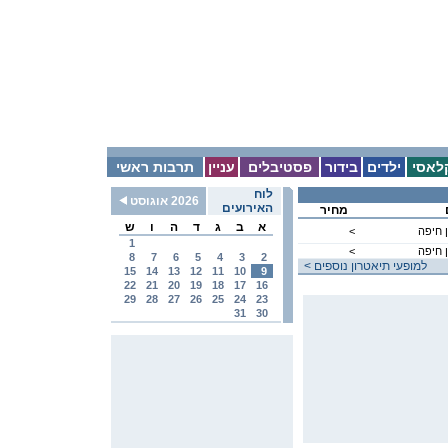
לאסי
ילדים
בידור
פסטיבלים
עניין
תרבות ראשי
לוח
2026 אוגוסט
האירועים
מחיר
א
ב
ג
ד
ה
ו
ש
 חיפה
<
1
 חיפה
<
8
7
6
5
4
3
2
< למופעי תיאטרון נוספים
15
14
13
12
11
10
9
22
21
20
19
18
17
16
29
28
27
26
25
24
23
31
30