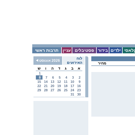
לאסי
ילדים
בידור
פסטיבלים
עניין
תרבות ראשי
לוח
2026 אוגוסט
האירועים
מחיר
א
ב
ג
ד
ה
ו
ש
1
8
7
6
5
4
3
2
15
14
13
12
11
10
9
22
21
20
19
18
17
16
29
28
27
26
25
24
23
31
30