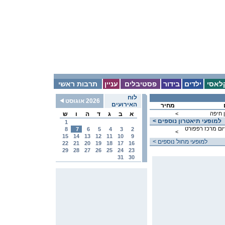
לאסי
ילדים
בידור
פסטיבלים
עניין
תרבות ראשי
לוח
2026 אוגוסט
האירועים
מחיר
 חיפה
<
א
ב
ג
ד
ה
ו
ש
< למופעי תיאטרון נוספים
1
יום מרכז רפפורט
8
7
6
5
4
3
2
<
15
14
13
12
11
10
9
< למופעי מחול נוספים
22
21
20
19
18
17
16
29
28
27
26
25
24
23
31
30