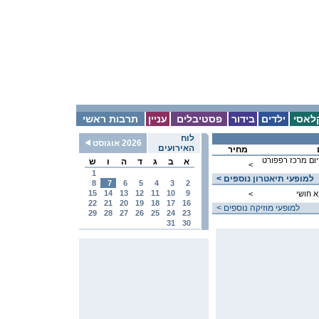
לאסי
ילדים
בידור
פסטיבלים
עניין
תרבות ראשי
לוח
2026 אוגוסט
האירועים
מחיר
יום מרכז רפפורט
א
ב
ג
ד
ה
ו
ש
<
1
< למופעי תיאטרון נוספים
8
7
6
5
4
3
2
15
14
13
12
11
10
9
 חושי
<
22
21
20
19
18
17
16
< למופעי מוזיקה נוספים
29
28
27
26
25
24
23
31
30