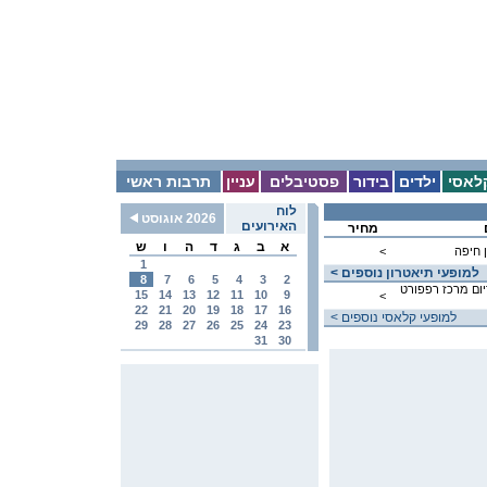
לאסי
ילדים
בידור
פסטיבלים
עניין
תרבות ראשי
לוח
2026 אוגוסט
האירועים
מחיר
א
ב
ג
ד
ה
ו
ש
 חיפה
<
1
< למופעי תיאטרון נוספים
8
7
6
5
4
3
2
יום מרכז רפפורט
15
14
13
12
11
10
9
<
22
21
20
19
18
17
16
< למופעי קלאסי נוספים
29
28
27
26
25
24
23
31
30