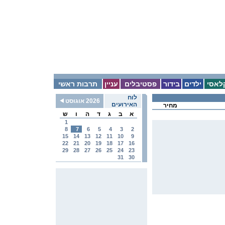
לאסי
ילדים
בידור
פסטיבלים
עניין
תרבות ראשי
לוח
2026 אוגוסט
האירועים
מחיר
א
ב
ג
ד
ה
ו
ש
1
8
7
6
5
4
3
2
15
14
13
12
11
10
9
22
21
20
19
18
17
16
29
28
27
26
25
24
23
31
30