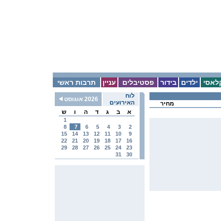
לאסי
ילדים
בידור
פסטיבלים
עניין
תרבות ראשי
לוח
2026 אוגוסט
האירועים
מחיר
א
ב
ג
ד
ה
ו
ש
1
8
7
6
5
4
3
2
15
14
13
12
11
10
9
22
21
20
19
18
17
16
29
28
27
26
25
24
23
31
30