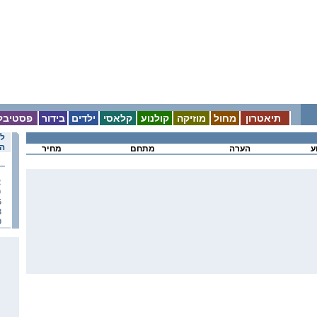
תיאטרון
מחול
מוזיקה
קולנוע
קלאסי
ילדים
בידור
פסטיבל
לו
הא
ע
הערה
מתחם
מחיר
2
9
6
3
0