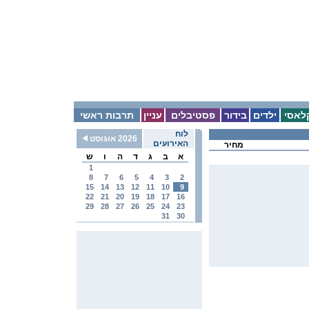
לאסי
ילדים
בידור
פסטיבלים
עניין
תרבות ראשי
לוח
2026 אוגוסט
האירועים
מחיר
א
ב
ג
ד
ה
ו
ש
1
8
7
6
5
4
3
2
15
14
13
12
11
10
9
22
21
20
19
18
17
16
29
28
27
26
25
24
23
31
30