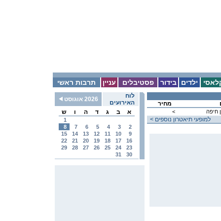
לאסי
ילדים
בידור
פסטיבלים
עניין
תרבות ראשי
לוח
2026 אוגוסט
האירועים
מחיר
 חיפה
<
א
ב
ג
ד
ה
ו
ש
< למופעי תיאטרון נוספים
1
8
7
6
5
4
3
2
15
14
13
12
11
10
9
22
21
20
19
18
17
16
29
28
27
26
25
24
23
31
30