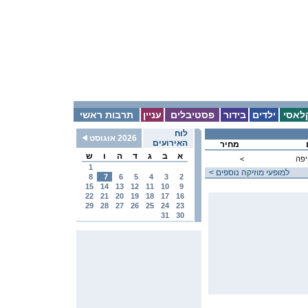
לאסי
ילדים
בידור
פסטיבלים
עניין
תרבות ראשי
לוח
2026 אוגוסט
האירועים
מחיר
א
ב
ג
ד
ה
ו
ש
יפה
<
1
< למופעי מוזיקה נוספים
8
7
6
5
4
3
2
15
14
13
12
11
10
9
22
21
20
19
18
17
16
29
28
27
26
25
24
23
31
30