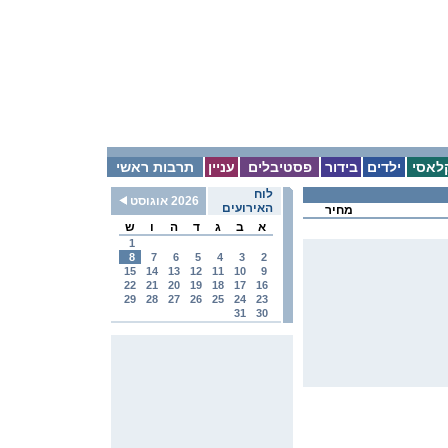
לאסי
ילדים
בידור
פסטיבלים
עניין
תרבות ראשי
לוח
2026 אוגוסט
האירועים
מחיר
א
ב
ג
ד
ה
ו
ש
1
8
7
6
5
4
3
2
15
14
13
12
11
10
9
22
21
20
19
18
17
16
29
28
27
26
25
24
23
31
30