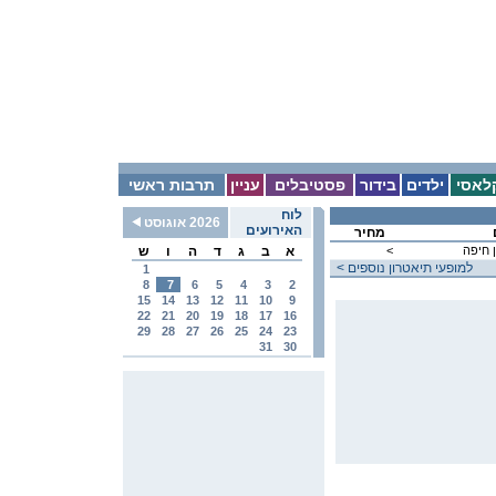
לאסי
ילדים
בידור
פסטיבלים
עניין
תרבות ראשי
לוח
2026 אוגוסט
האירועים
מחיר
 חיפה
<
א
ב
ג
ד
ה
ו
ש
< למופעי תיאטרון נוספים
1
8
7
6
5
4
3
2
15
14
13
12
11
10
9
22
21
20
19
18
17
16
29
28
27
26
25
24
23
31
30