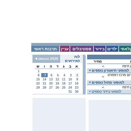
לאסי
ילדים
בידור
פסטיבלים
עניין
תרבות ראשי
לוח
2026 אוגוסט
האירועים
מחיר
 חיפה
<
א
ב
ג
ד
ה
ו
ש
< למופעי תיאטרון נוספים
1
יום מרכז רפפורט
8
7
6
5
4
3
2
<
15
14
13
12
11
10
9
< למופעי מחול נוספים
22
21
20
19
18
17
16
 חיפה
<
29
28
27
26
25
24
23
< למופעי בידור נוספים
31
30