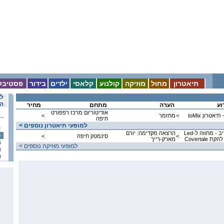
תיאטרון
מחול
מוזיקה
קולנוע
קלאסי
ילדים
בידור
פסטיבל
לו
הא
וע
הערה
מתחם
מחיר
אודיטוריום מרכז רפפורט
אטרון toMix
<
מחזמר
<
חיפה
< למופעי תיאטרון נוספים
2
רוקולנוע-לייב - מחווה ל-Led
הרצאה מקדימה: יורם
9
<
סינמטק חיפה
<
מארק-רייך
6
< למופעי מוזיקה נוספים
3
0