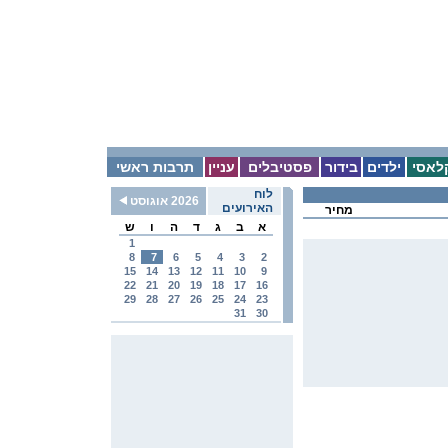
לאסי
ילדים
בידור
פסטיבלים
עניין
תרבות ראשי
לוח
2026 אוגוסט
האירועים
מחיר
א
ב
ג
ד
ה
ו
ש
1
8
7
6
5
4
3
2
15
14
13
12
11
10
9
22
21
20
19
18
17
16
29
28
27
26
25
24
23
31
30