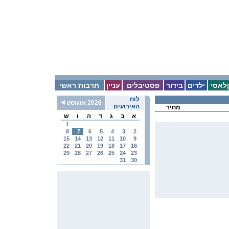
לאסי
ילדים
בידור
פסטיבלים
עניין
תרבות ראשי
לוח
2026 אוגוסט
האירועים
מחיר
א
ב
ג
ד
ה
ו
ש
1
8
7
6
5
4
3
2
15
14
13
12
11
10
9
22
21
20
19
18
17
16
29
28
27
26
25
24
23
31
30