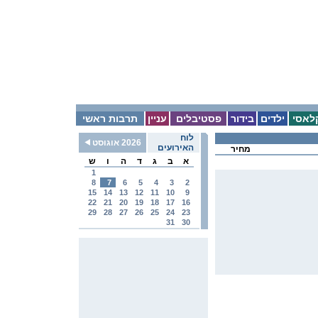
לאסי
ילדים
בידור
פסטיבלים
עניין
תרבות ראשי
לוח
2026 אוגוסט
האירועים
מחיר
א
ב
ג
ד
ה
ו
ש
1
8
7
6
5
4
3
2
15
14
13
12
11
10
9
22
21
20
19
18
17
16
29
28
27
26
25
24
23
31
30