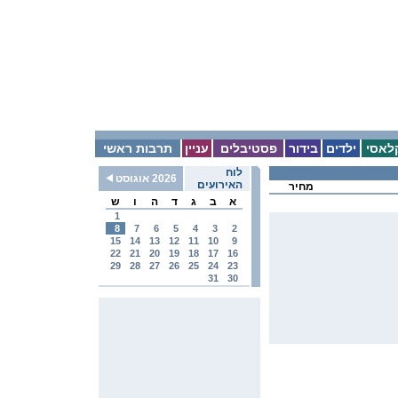
לאסי
ילדים
בידור
פסטיבלים
עניין
תרבות ראשי
לוח
2026 אוגוסט
האירועים
מחיר
א
ב
ג
ד
ה
ו
ש
1
8
7
6
5
4
3
2
15
14
13
12
11
10
9
22
21
20
19
18
17
16
29
28
27
26
25
24
23
31
30