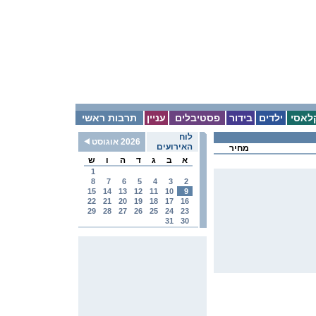
לאסי
ילדים
בידור
פסטיבלים
עניין
תרבות ראשי
לוח
2026 אוגוסט
האירועים
מחיר
א
ב
ג
ד
ה
ו
ש
1
8
7
6
5
4
3
2
15
14
13
12
11
10
9
22
21
20
19
18
17
16
29
28
27
26
25
24
23
31
30