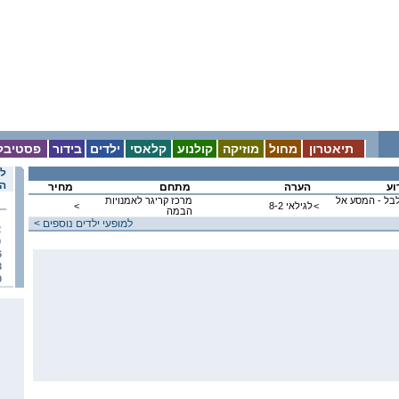
תיאטרון
מחול
מוזיקה
קולנוע
קלאסי
ילדים
בידור
פסטיבל
לו
הא
וע
הערה
מתחם
מחיר
לבל - המסע אל
מרכז קריגר לאמנויות
<
לגילאי 8-2
<
הבמה
< למופעי ילדים נוספים
2
9
6
3
0