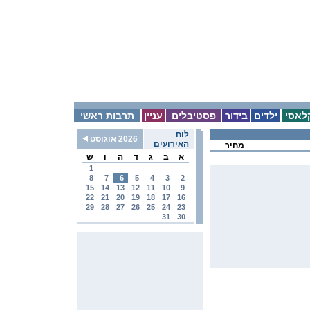
לאסי
ילדים
בידור
פסטיבלים
עניין
תרבות ראשי
לוח
2026 אוגוסט
האירועים
מחיר
א
ב
ג
ד
ה
ו
ש
1
8
7
6
5
4
3
2
15
14
13
12
11
10
9
22
21
20
19
18
17
16
29
28
27
26
25
24
23
31
30