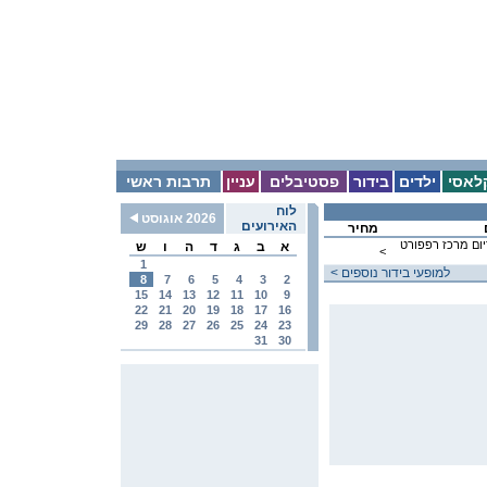
לאסי
ילדים
בידור
פסטיבלים
עניין
תרבות ראשי
לוח
2026 אוגוסט
האירועים
מחיר
יום מרכז רפפורט
א
ב
ג
ד
ה
ו
ש
<
1
< למופעי בידור נוספים
8
7
6
5
4
3
2
15
14
13
12
11
10
9
22
21
20
19
18
17
16
29
28
27
26
25
24
23
31
30