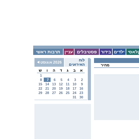
לאסי
ילדים
בידור
פסטיבלים
עניין
תרבות ראשי
לוח
2026 אוגוסט
האירועים
מחיר
א
ב
ג
ד
ה
ו
ש
1
8
7
6
5
4
3
2
15
14
13
12
11
10
9
22
21
20
19
18
17
16
29
28
27
26
25
24
23
31
30