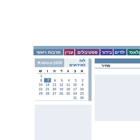
לאסי
ילדים
בידור
פסטיבלים
עניין
תרבות ראשי
לוח
2026 אוגוסט
האירועים
מחיר
א
ב
ג
ד
ה
ו
ש
1
8
7
6
5
4
3
2
15
14
13
12
11
10
9
22
21
20
19
18
17
16
29
28
27
26
25
24
23
31
30