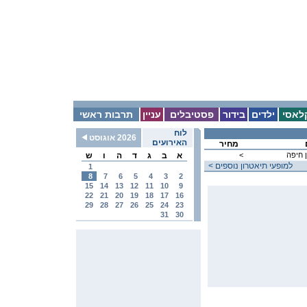
לאסי
ילדים
בידור
פסטיבלים
עניין
תרבות ראשי
לוח
2026 אוגוסט
האירועים
מחיר
 חיפה
<
א
ב
ג
ד
ה
ו
ש
< למופעי תיאטרון נוספים
1
8
7
6
5
4
3
2
15
14
13
12
11
10
9
22
21
20
19
18
17
16
29
28
27
26
25
24
23
31
30