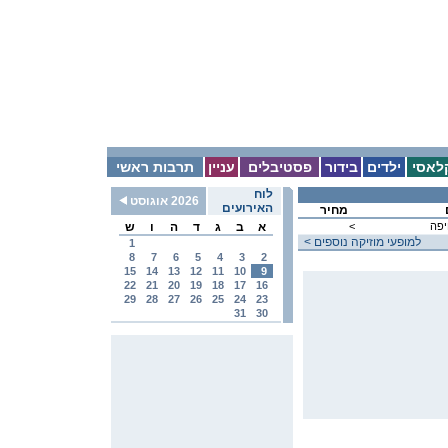
לאסי
ילדים
בידור
פסטיבלים
עניין
תרבות ראשי
לוח
2026 אוגוסט
האירועים
מחיר
יפה
<
א
ב
ג
ד
ה
ו
ש
< למופעי מוזיקה נוספים
1
8
7
6
5
4
3
2
15
14
13
12
11
10
9
22
21
20
19
18
17
16
29
28
27
26
25
24
23
31
30