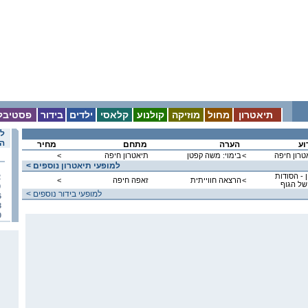
תיאטרון
מחול
מוזיקה
קולנוע
קלאסי
ילדים
בידור
פסטיבל
לו
הא
וע
הערה
מתחם
מחיר
אטרון חיפה
<
בימוי: משה קפטן
תיאטרון חיפה
<
< למופעי תיאטרון נוספים
 - הסודות
2
<
הרצאה חווייתית
זאפה חיפה
<
של הגוף
9
< למופעי בידור נוספים
6
3
0