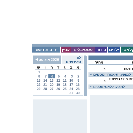
לאסי
ילדים
בידור
פסטיבלים
עניין
תרבות ראשי
לוח
2026 אוגוסט
האירועים
מחיר
א
ב
ג
ד
ה
ו
ש
 חיפה
<
1
< למופעי תיאטרון נוספים
8
7
6
5
4
3
2
יום מרכז רפפורט
15
14
13
12
11
10
9
<
22
21
20
19
18
17
16
< למופעי קלאסי נוספים
29
28
27
26
25
24
23
31
30