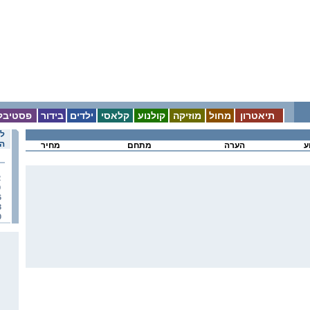
תיאטרון
מחול
מוזיקה
קולנוע
קלאסי
ילדים
בידור
פסטיבל
לו
הא
ע
הערה
מתחם
מחיר
2
9
6
3
0