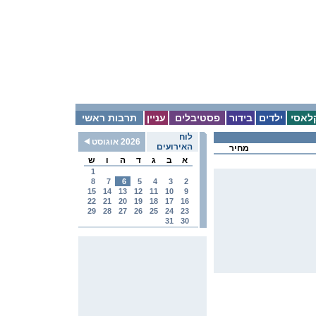
לאסי
ילדים
בידור
פסטיבלים
עניין
תרבות ראשי
לוח
2026 אוגוסט
האירועים
מחיר
א
ב
ג
ד
ה
ו
ש
1
8
7
6
5
4
3
2
15
14
13
12
11
10
9
22
21
20
19
18
17
16
29
28
27
26
25
24
23
31
30